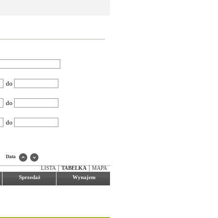
do
do
do
Data
|
|
LISTA
TABELKA
MAPA
Sprzedaż
Wynajem