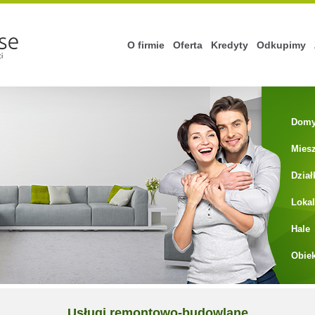
O firmie
Oferta
Kredyty
Odkupimy
Dom
Mies
Dział
Loka
Hale
Obiek
Usługi remontowo-budowlane