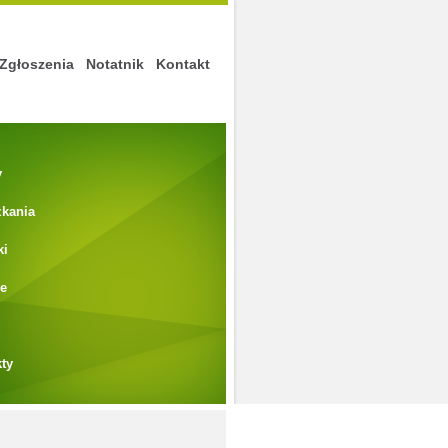
Zgłoszenia
Notatnik
Kontakt
y
zkania
ki
le
ty