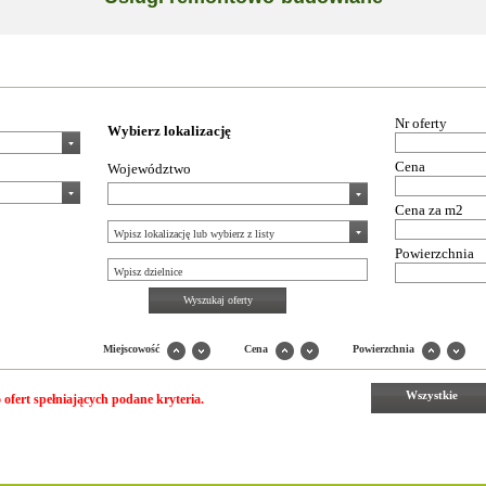
Nr oferty
Wybierz lokalizację
Cena
Województwo
Cena za m2
Powierzchnia
Wyszukaj oferty
Miejscowość
Cena
Powierzchnia
Wszystkie
 ofert spełniających podane kryteria.